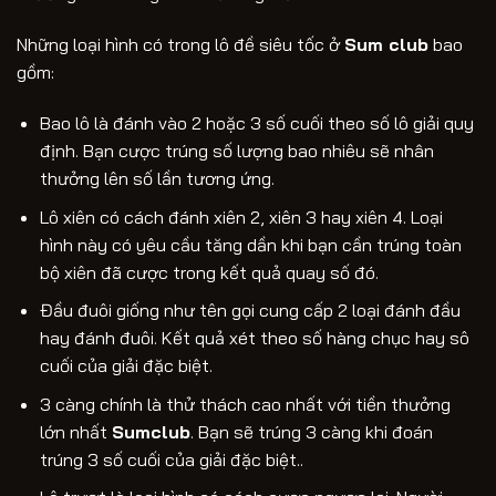
Những loại hình có trong lô đề siêu tốc ở
Sum club
bao
gồm:
Bao lô là đánh vào 2 hoặc 3 số cuối theo số lô giải quy
định. Bạn cược trúng số lượng bao nhiêu sẽ nhân
thưởng lên số lần tương ứng.
Lô xiên có cách đánh xiên 2, xiên 3 hay xiên 4. Loại
hình này có yêu cầu tăng dần khi bạn cần trúng toàn
bộ xiên đã cược trong kết quả quay số đó.
Đầu đuôi giống như tên gọi cung cấp 2 loại đánh đầu
hay đánh đuôi. Kết quả xét theo số hàng chục hay sô
cuối của giải đặc biệt.
3 càng chính là thử thách cao nhất với tiền thưởng
lớn nhất
Sumclub
. Bạn sẽ trúng 3 càng khi đoán
trúng 3 số cuối của giải đặc biệt..